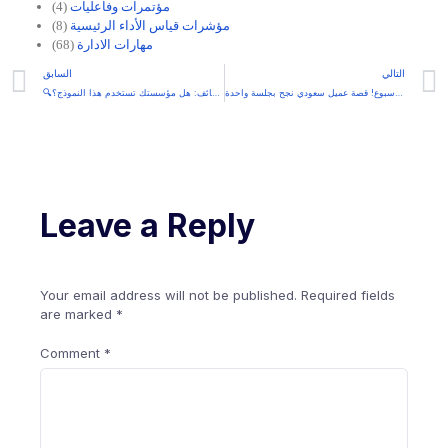
مؤتمرات وفاعليات
(4)
مؤشرات قياس الأداء الرئيسية
(8)
مهارات الادارة
(68)
التالي
السابق
من فوضى وتعب إداري… إلى استقرار وربح خلال أسبوع! قصة عميل سعودي نجح بجلسة واحدة
🔍من داخل المحتوى التدريبي جدارات الوظائف: هل مؤسستك تستخدم هذا النموذج؟
Leave a Reply
Your email address will not be published.
Required fields
are marked
*
Comment
*