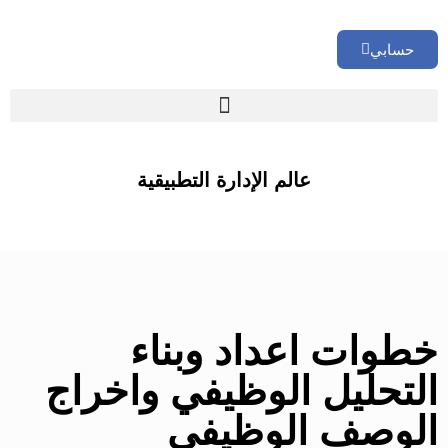
حسابي
🏢 تقييم إداري شامل لشركتك
عالم الإدارة التطبيقية
خطوات اعداد وبناء
التحليل الوظيفي واخراج
الوصف الوظيفي