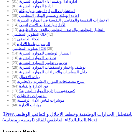
ادارة اداء وتقييم اداء الموارد البشرية
(31)
ادارة الموارد البشرية
(81)
استشارات الموارد البشرية والهيكلة
(33)
اعادة الهيكلة وتصميم الهيكل التنظيمي
(30)
الاختبارات النفسية والمقاييس النفسية في الموارد البشرية
(4)
الادارة والتخطيط الاستراتيجي
(14)
التحليل الوظيفي والوصف الوظيفي والجدرات الوظيفية
(13)
(42)
التطوير التنظيمي OD
الذكاء العاطفي
(7)
الرسول يعلمنا الادارة
(4)
(20)
السلوك التنظيمي OB
المسار الوظيفي للموارد البشرية
(14)
تخطيط الموارد البشرية
(16)
تدريب وتطوير الموارد البشرية
(23)
توظيف واختيار واستقطاب الموارد البشرية
(28)
دليل السياسات والاجراءات للموارد البشرية
(10)
ريادة الاعمال
(35)
شرح مصطلحات الموارد البشرية بالانجليزية
(3)
فن الادارة والقيادة
(64)
كيف تؤسس إدارة الموارد البشرية؟
(13)
مؤتمرات وفاعليات
(4)
مؤشرات قياس الأداء الرئيسية
(8)
مهارات الادارة
(68)
بق
تحليل الجدارات الوظيفية وخطط الاحلال والتعاقب الوظيفي
Prev
Next
التالي
الذكاء العاطفي للقائد (امسية رمضانية)
Leave a Reply