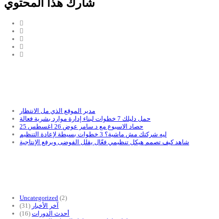
شارك هذا المحتوي
مدير الموقع الذي مل الانتظار
حمل دليلك 7 خطوات لبناء إدارة موارد بشرية فعالة
حصاد الاسبوع مع د.سامر عوض 26 اغسطس 25
ليه شركتك مش ماشية؟ 3 خطوات بسيطة لإعادة التنظيم
شاهد كيف تصمم هيكل تنظيمي فعّال يقلل الفوضى ويرفع الإنتاجية
Uncategorized
(2)
آخر الأخبار
(31)
أحدث الدورات
(16)