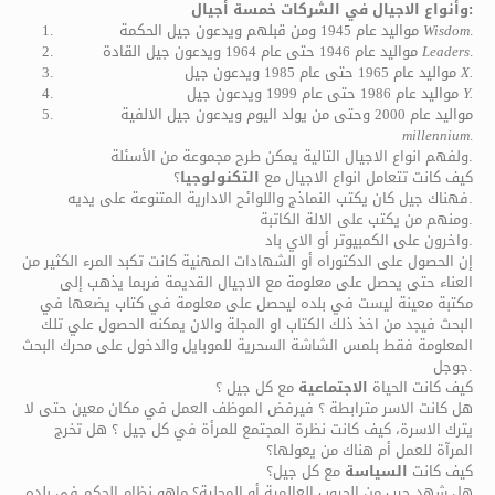
وأنواع الاجيال في الشركات خمسة أجيال:
.
Wisdom
مواليد عام 1945 ومن قبلهم ويدعون جيل الحكمة
.
Leaders
مواليد عام 1946 حتى عام 1964 ويدعون جيل القادة
.
X
مواليد عام 1965 حتى عام 1985 ويدعون جيل
.
Y
مواليد عام 1986 حتى عام 1999 ويدعون جيل
مواليد عام 2000 وحتى من يولد اليوم ويدعون جيل الالفية
millennium
.
ولفهم انواع الاجيال التالية يمكن طرح مجموعة من الأسئلة.
كيف كانت تتعامل انواع الاجيال مع
التكنولوجيا
؟
فهناك جيل كان يكتب النماذج واللوائح الادارية المتنوعة على يديه.
ومنهم من يكتب على الالة الكاتبة.
واخرون على الكمبيوتر أو الاي باد.
إن الحصول على الدكتوراه أو الشهادات المهنية كانت تكبد المرء الكثير من
العناء حتى يحصل على معلومة مع الاجيال القديمة فربما يذهب إلى
مكتبة معينة ليست في بلده ليحصل على معلومة في كتاب يضعها في
البحث فيجد من اخذ ذلك الكتاب او المجلة والان يمكنه الحصول علي تلك
المعلومة فقط بلمس الشاشة السحرية للموبايل والدخول على محرك البحث
جوجل.
كيف كانت الحياة
الاجتماعية
مع كل جيل ؟
هل كانت الاسر مترابطة ؟ فيرفض الموظف العمل في مكان معين حتى لا
يترك الاسرة، كيف كانت نظرة المجتمع للمرأة في كل جيل ؟ هل تخرج
المرآة للعمل أم هناك من يعولها؟
كيف كانت
السياسة
مع كل جيل؟
هل شهد حرب من الحروب العالمية أو المحلية؟ ماهو نظام الحكم في بلده