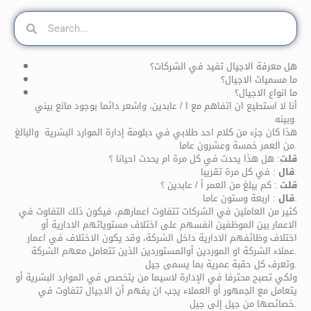
هل معرفة الاجيال تفيد في الشركات؟
ما مسميات الاجيال؟
ما انواع الاجيال؟
أنا لا استطيع ان اتفاهم مع ا / عابدين، واشعر دائما بوجود مانع بيني
وبينه.
هذا كان جزء من كلام احد طلابي في دبلومة إدارة الموارد البشرية والبالغ
من العمر خمسة وعشرون عاما.
قلت
: هل هذا يحدث في كل مرة ام يحدث احيانا ؟
: في كل مرة تقريبا.
قال
قلت
: كم يبلغ من العمر أ / عابدين ؟
: اربعة وستون عاما.
قال
كثير من العاملين في الشركات تتفاوت اعمارهم، فيكون ذلك التفاوت في
الاعمار بين الموظفين انفسهم على اختلاف مستوياتهم الادارية أو
اختلاف وظائفهم الادارية داخل الشركة، وقد يكون الاختلاف في اعمار
عملاء الشركة او الموردين أوالمستوردين الذين تتعامل معهم الشركة.
وتعرف كل حقبة عمرية بما يسمى جيل.
ولكي تصبح محترفا في الإدارة لاسيما من يتخصص في الموارد البشرية أو
يتعامل مع الجمهور أو العملاء يجب ان يفهم أن الاجيال تتفاوت في
خصائصها من جيل إلى جيل.