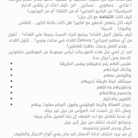
؟ ملكي .. جمهوري .. عسكري .. الخ ، كيف اعتاد ان يتلقى الاخبار
السياسية؟ من الراديو المحلي؟ أم من التلفاز؟ أم من اليوتيوب؟
كيف كانت
الثقافة
مع كل جيل؟
كيف كان يتعامل الصغير مع الكبير؟ هل كانت طاعة الكبير .. النقاش
والحوار؟ .. الحرية؟.
كيف يتناول الجيل الغذاء؟ يجتمع افراد الاسرة جميعا على الغذاء؟ .. تناول
من أي مطعم امريكي؟
Delivery
الغداء في محلات ومبي؟ .. تناول الغداء
.. يقدم العمل وجبات جاهزة للعاملين؟.
لابد ان تعي مثل هذه الامور وانت ترأس مجموعة من الموظفين متفاوتين
الاعمار ومن أجيال عدة.
فليس كلهم يتم تحفيزهم بيفس الطريقة.
وكذلك قيادتهم.
والتواصل معهم.
سيختلف ايضا طريقة تدريبهم.
وتطويرهم واداؤهم.
وتصميم وظائفهم.
التعيين والاختيار.
دوران العمالة والرضا الوظيفي وقبول الاوامر مفاوت بينهم.
ومثل ذلك إن اصبحت انت المرؤس من جيل غير جيلك.
أو عندما تتعامل مع احد العملاء إن رضا العميل متأثر بجيله.
ودوافع الشراء تختلف من جيل إلى جيل.
شكل وحجم المنتج وتصميمه.
إن من يريد احتراف إدارة الاعمال لابد وان يعي أنواع الاجيال والظروف