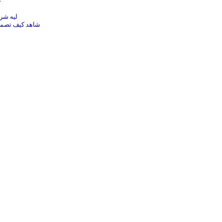
حم
ليه شركتك مش 
شاهد كيف تصمم 