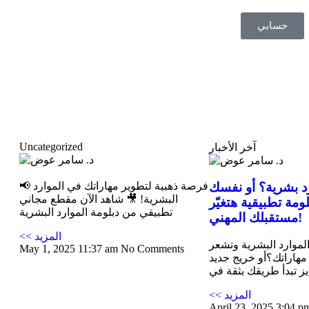
حسابي
Uncategorized
آخر الأخبار
د بشرية؟ أو نفسك
📢 فرصة ذهبية لتطوير مهاراتك في الموارد
البشرية! 🎥 شاهد الآن مقطع مجاني
لومة تطبيقية هتغيّر
تطبيقي من دبلومة الموارد البشرية
مستقبلك المهني!
<< المزيد
موارد البشرية وتشعر
May 1, 2025
11:37 am
No Comments
مهاراتك؟أو خريج جديد
ز تبدأ طريقك بثقة في
<< المزيد
April 23, 2025
3:04 p