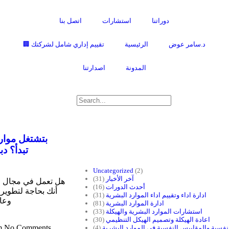
دوراتنا
استشارات
اتصل بنا
د.سامر عوض
الرئيسية
🏢 تقييم إداري شامل لشركتك
المدونة
اصدارتنا
بتشتغل موار
تبدأ؟ دب
Uncategorized
(2)
آخر الأخبار
(31)
هل تعمل في مجال ال
أحدث الدورات
(16)
أنك بحاجة لتطوير 
ادارة اداء وتقييم اداء الموارد البشرية
(31)
وعاي
ادارة الموارد البشرية
(81)
استشارات الموارد البشرية والهيكلة
(33)
اعادة الهيكلة وتصميم الهيكل التنظيمي
(30)
m
No Comments
لنفسية والمقاييس النفسية في الموارد البشرية
(4)