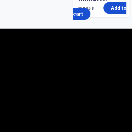
Add to
75
$
25
$
cart