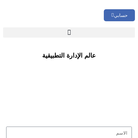
حسابي
🏢 تقييم إداري شامل لشركتك
عالم الإدارة التطبيقية
الاسم