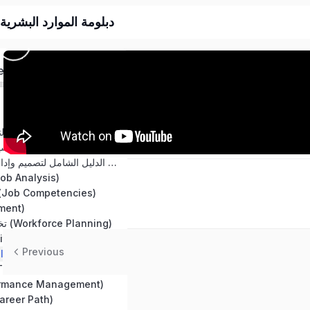
دبلومة الموارد البشرية الشامل
ed
التخطيط الاستراتيجي (Strategic Planning)
أساسيات الموارد البشرية (HR Essentials)
الدليل الشامل لتصميم وإدارة الهياكل التنظيمية The Comprehensive Guide to Designing and Managing Organizational Structures
التحليل الوظيفي (Analysis
الجدارات الوظيفية (Job Competencies
التوظيف 
تخطيط القوى العاملة (Workforce Planning)
الاستقطاب (t
Previous
عمليات الاختيار (tion Processes
التدريب والتطوير (Training and Development)
إدارة الأداء (nce Management
المسار الوظيفي (er Path