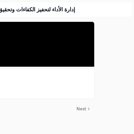
إدارة  Performance Management for Driving Talent and Achieving Strategic Goals
Next